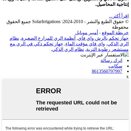
إنتاجية المحاصيل.
اقرأ أكثر...
© حقوق الطبع والنشر - 2010-2024: SolarIrrigations جميع الحقوق
محفوظة
أمبير موبايل
-
خريطة الموقع
نظام
,
أنظمة الري للمزارع الصغيرة
,
جهاز تحكم بالرش واي فاي
جهاز تحكم ذكي في الري مع
,
واي فاي مؤقت الماء
,
الري الذكي
,
نظام الري الذكي
,
مستشعر رطوبة التربة
اترك رسالة
سكايب
8613560797997
x