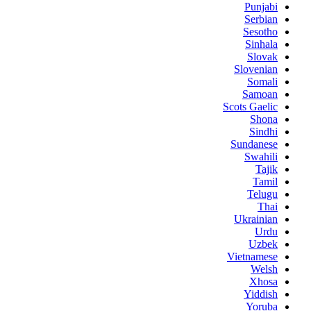
Punjabi
Serbian
Sesotho
Sinhala
Slovak
Slovenian
Somali
Samoan
Scots Gaelic
Shona
Sindhi
Sundanese
Swahili
Tajik
Tamil
Telugu
Thai
Ukrainian
Urdu
Uzbek
Vietnamese
Welsh
Xhosa
Yiddish
Yoruba