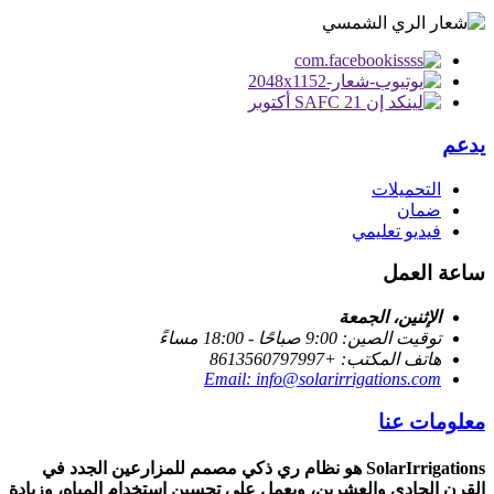
يدعم
التحميلات
ضمان
فيديو تعليمي
ساعة العمل
الإثنين، الجمعة
توقيت الصين: 9:00 صباحًا - 18:00 مساءً
هاتف المكتب: +8613560797997
Email: info@solarirrigations.com
معلومات عنا
SolarIrrigations هو نظام ري ذكي مصمم للمزارعين الجدد في
القرن الحادي والعشرين، ويعمل على تحسين استخدام المياه، وزيادة