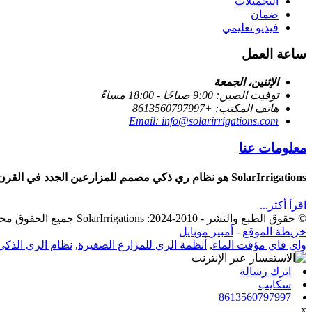
التحميلات
ضمان
فيديو تعليمي
ساعة العمل
الإثنين، الجمعة
توقيت الصين: 9:00 صباحًا - 18:00 مساءً
هاتف المكتب: +8613560797997
Email: info@solarirrigations.com
معلومات عنا
SolarIrrigations هو نظام ري ذكي مصمم للمزارعين الجدد في القرن الحادي والعشرين، ويعمل على تحسين استخدام المياه، وزيادة إنتاجية المحاصيل.
اقرأ أكثر...
© حقوق الطبع والنشر - 2010-2024: SolarIrrigations جميع الحقوق محفوظة
أمبير موبايل
-
خريطة الموقع
نظام الري الذكي
,
أنظمة الري للمزارع الصغيرة
,
واي فاي مؤقت الماء
اترك رسالة
سكايب
8613560797997
x